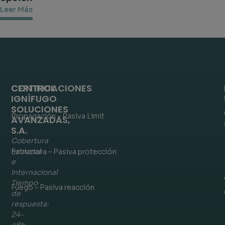
Leer Más
CONTROL
CERTIFICACIONES
IGNÍFUGO
SOLUCIONES
Propagación – Pasiva Limit
AVANZADAS,
S.A.
Cobertura
nacional
Estructura – Pasiva protección
e
internacional
Tiempo
Fuego – Pasiva reacción
de
respuesta:
24-
48h