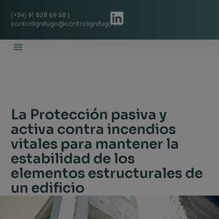
(+34) 91 828 69 58 |
controlignifugo@controlignifugo.es
Quienes Somos
Proyectos De Éxito
La Protección pasiva y
activa contra incendios
vitales para mantener la
estabilidad de los
elementos estructurales de
un edificio