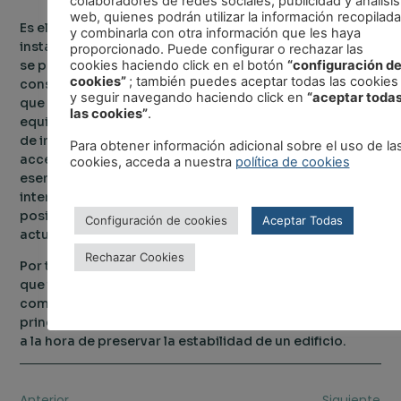
colaboradores de redes sociales, publicidad y análisis
web, quienes podrán utilizar la información recopilada
Es el conjunto de sistemas, medios o equipos
y combinarla con otra información que les haya
instalados para alertar sobre un incendio e impedir que
proporcionado. Puede configurar o rechazar las
se propague a lo largo del edificio, con las
cookies haciendo click en el botón
“configuración d
cookies”
; también puedes aceptar todas las cookies
consiguientes pérdidas y daños que esto supone, es lo
y seguir navegando haciendo click en
“aceptar toda
que englobaría la
protección activa
o PFA . Sus
las cookies”
.
equipos de protección formados por extintores, bocas
de incendios, sistemas de detección y alarma,
Para obtener información adicional sobre el uso de la
accesorios de defensa o rociadores juegan un papel
cookies, acceda a nuestra
política de cookies
esencial a nivel
correctivo
. Ya sea por medio de una
intervención humana o automática, mediante la PFA es
posible advertir a los usuarios de un posible incendio y
Configuración de cookies
Aceptar Todas
actuar sobre él de una forma eficaz.
Rechazar Cookies
Por todo lo expuesto anteriormente, se puede concluir
que tanto la
protección pasiva contra incendios
como la activa se presentan como dos de los
principales medios que se han de tener muy presentes
a la hora de preservar la estabilidad de un edificio.
Anterior
Siguiente