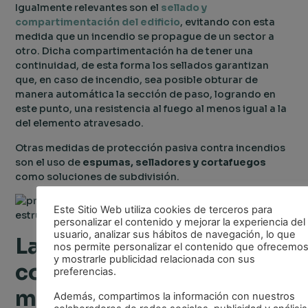
Igualmente relevantes son el
sellado y
compartimentación del edificio
, evitando con esta
medida que un incendio se propague de un sector a
otro. Dicha compartimentación ha de tener una
continuidad, de esta forma los sellados garantizan
que, en caso de incendio, sea posible obturar de
manera automática la sección de paso, logrando en
este punto, una resistencia al fuego al menos igual a la
del elemento atravesado.
Otras medidas de protección pasiva contra incendios
son el uso de
espumas, selladores y cortafuegos
como soluciones de subdivisión.
Este Sitio Web utiliza cookies de terceros para
personalizar el contenido y mejorar la experiencia del
usuario, analizar sus hábitos de navegación, lo que
La Protección Activa
nos permite personalizar el contenido que ofrecemo
y mostrarle publicidad relacionada con sus
contra Incendios como
preferencias.
medida correctiva
Además, compartimos la información con nuestros