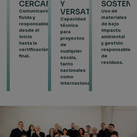
CERCANA
Y
SOSTENI
VERSATILIDAD
Comunicación
Uso de
fluida y
materiales
Capacidad
responsable
de bajo
técnica
desde el
impacto
para
inicio
ambiental
proyectos
hasta la
y gestión
de
certificación
responsable
cualquier
final.
de
escala,
residuos.
tanto
nacionales
como
internacionales.