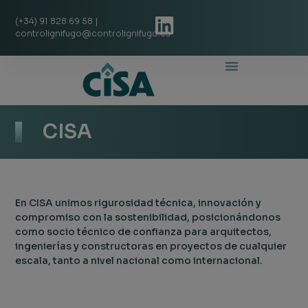
(+34) 91 828 69 58 |
controlignifugo@controlignifugo.es
Quienes Somos
Proyectos De Éxito
CISA
En CISA unimos rigurosidad técnica, innovación y
compromiso con la sostenibilidad, posicionándonos
como socio técnico de confianza para arquitectos,
ingenierías y constructoras en proyectos de cualquier
escala, tanto a nivel nacional como internacional.