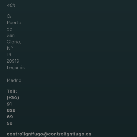
48h
C/
Puerto
de
San
Glorio,
Nº
19
28919
Leganés
–
Madrid
Telf:
(+34)
91
828
69
58
controlignifugo@controlignifugo.es