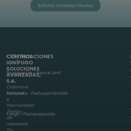
Solicitar Contacto Técnico
CONTROL
CERTIFICACIONES
IGNÍFUGO
SOLUCIONES
Propagación – Pasiva Limit
AVANZADAS,
S.A.
Cobertura
nacional
Estructura – Pasiva protección
e
internacional
Tiempo
Fuego – Pasiva reacción
de
respuesta:
24-