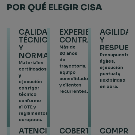
POR QUÉ ELEGIR CISA
CALIDAD
EXPERIENCIA
AGILIDA
TÉCNICA
CONTRASTADA
Y
Y
RESPUES
Más de
20 años
NORMATIVA
Presupuestos
de
ágiles,
Materiales
trayectoria,
ejecución
certificados
equipo
puntual y
y
consolidado
flexibilidad
ejecución
y clientes
en obra.
con rigor
recurrentes.
técnico
conforme
al CTE y
reglamentos
europeos.
ATENCIÓN
COBERTURA
COMPRO