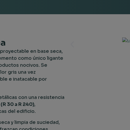
ca
proyectable en base seca,
cemento como único ligante
productos nocivos. Se
or gris una vez
ble e inatacable por
tálicas con una resistencia
(R 30 a R 240)
,
as del edificio.
eca y limpia de suciedad,
ofrezcan condiciones