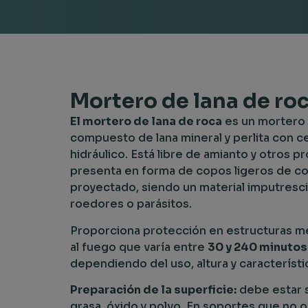
Mortero de lana de ro
El mortero de lana de roca
es un mortero 
compuesto de lana mineral y perlita con 
hidráulico. Está libre de amianto y otros 
presenta en forma de copos ligeros de col
proyectado, siendo un material imputresci
roedores o parásitos.
Proporciona protección en estructuras me
al fuego que varía entre
30 y 240 minutos 
dependiendo del uso, altura y característic
Preparación de la superficie:
debe estar s
grasa, óxido y polvo. En soportes que no 