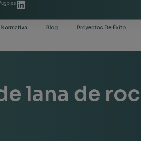
ifugo.es
Normativa
Blog
Proyectos De Éxito
de lana de ro