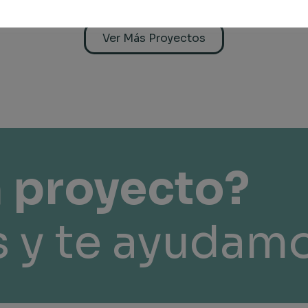
Ver Más Proyectos
n proyecto?
 y te ayudam