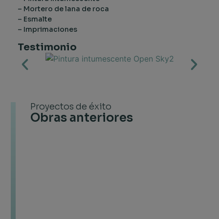
– Mortero de lana de roca
– Esmalte
– Imprimaciones
Testimonio
Proyectos de éxito
A
Obras anteriores
lo
lar
de
su
hist
CI
ha
pre
sus
ser
ba
en