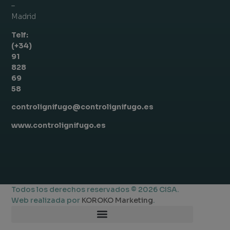
–
Madrid
Telf:
(+34)
91
828
69
58
controlignifugo@controlignifugo.es
www.controlignifugo.es
Todos los derechos reservados © 2026 CISA.
Web realizada por
KOROKO Marketing
.