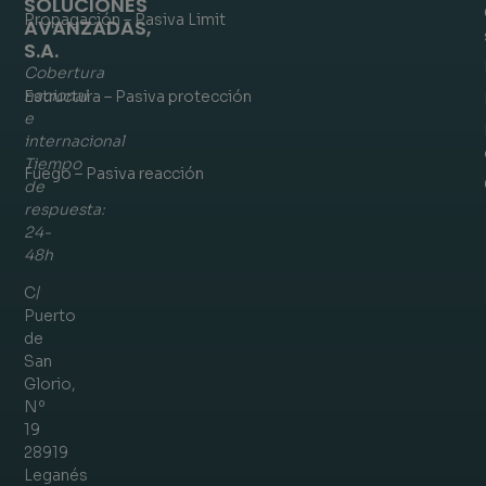
SOLUCIONES
Propagación – Pasiva Limit
AVANZADAS,
S.A.
Cobertura
nacional
Estructura – Pasiva protección
e
internacional
Tiempo
Fuego – Pasiva reacción
de
respuesta:
24-
48h
C/
Puerto
de
San
Glorio,
Nº
19
28919
Leganés