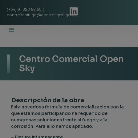
(+34) 91 828 69 58 |
controlignifugo@controlignifugo.es
Quienes Somos
Proyectos De Éxito
Centro Comercial Open
Sky
Descripción de la obra
Esta novedosa fórmula de comercialización con la
que estamos participando ha requerido de
numerosas soluciones frente al fuego y a la
corrosión. Para ello hemos aplicado:
– Pintura intumescente